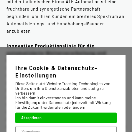
mit der italienischen Firma ATF Automation srl eine
fruchtbare und synergetische Partnerschaft
begründen, um Ihren Kunden ein breiteres Spektrum an
Automatisierungs- und Handhabungslösungen
anzubieten.
Innovative Produktionslinie für die
automatisierte Weiterverarbeitung und
Verpackung
Ihre Cookie & Datenschutz-
Die Weiterentwicklung von Produktionsprozessen
Einstellungen
erfordert überall Lösungen, die immer effizienter,
zuverlässiger, sicherer und stärker integriert sind. Aus
Diese Seite nutzt Website Tracking-Technologien von
Dritten, um ihre Dienste anzubieten und stetig zu
diesem Grund entwickelte ATF kürzlich und speziell für
verbessern.
die Bauindustrie eine automatische Produktionslinie
Ich bin damit einverstanden und kann meine
Einwilligung unter Datenschutz jederzeit mit Wirkung
für die Weiterverarbeitung und Verpackung von
für die Zukunft widerrufen oder ändern.
technischen Materialien, die auf maximale betriebliche
Akzeptieren
Flexibilität, Sicherheit, Qualität des Endprodukts und
lückenlose Rückverfolgbarkeit des Prozesses ausgelegt
Verweigern