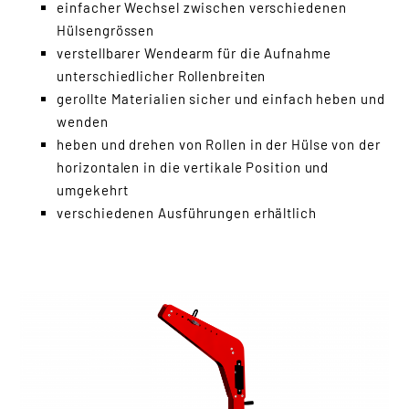
einfacher Wechsel zwischen verschiedenen
kranbasiertes
Hülsengrössen
Rollenhandling
verstellbarer Wendearm für die Aufnahme
HRH-K
unterschiedlicher Rollenbreiten
VRL-2200
gerollte Materialien sicher und einfach heben und
HRW-K 330
wenden
HRW-K 500
heben und drehen von Rollen in der Hülse von der
Rollenhandling mit
horizontalen in die vertikale Position und
Staplern
umgekehrt
verschiedenen Ausführungen erhältlich
Wellenhandling
Stapler
Gabelhubwagen
Schlepper und
Transportplattformen
Edelstahl-Produkte
Kipptische /
Hubtische