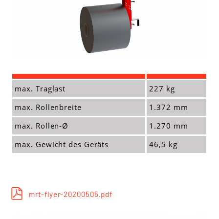
Spezialprodukte
Corona- und Plasma-
Anlagen
Hülsenschneider
Hülsen-Retter
max. Traglast
227 kg
Perforationssysteme
max. Rollenbreite
1.372 mm
Randstreifen-
Zerkleinerung
max. Rollen-Ø
1.270 mm
Rollenschneider
max. Gewicht des Geräts
46,5 kg
Spannelemente
Statische Entladung
Stretch- und
mrt-flyer-20200505.pdf
Schrumpfhaubenmaschinen