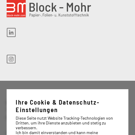
Ihre Cookie & Datenschutz-
Block & Mohr GmbH Industrievertrieb
Einstellungen
Tel. +49 5451 8979-0
Fax: +49 5451 8979-79
Diese Seite nutzt Website Tracking-Technologien von
Dritten, um ihre Dienste anzubieten und stetig zu
verbessern.
Ich bin damit einverstanden und kann meine
info@block-mohr.com