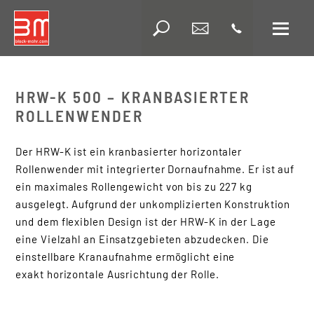
Wa
Suche
HRW-K 500 – KRANBASIERTER
ROLLENWENDER
Der HRW-K ist ein kranbasierter horizontaler
Rollenwender mit integrierter Dornaufnahme. Er ist auf
ein maximales Rollengewicht von bis zu 227 kg
ausgelegt. Aufgrund der unkomplizierten Konstruktion
Automatisierung
und dem flexiblen Design ist der HRW-K in der Lage
Bahnreinigung
eine Vielzahl an Einsatzgebieten abzudecken. Die
einstellbare Kranaufnahme ermöglicht eine
Handlingsgeräte
exakt horizontale Ausrichtung der Rolle.
Rollenhandling
flurbasiertes
Rollenhandling