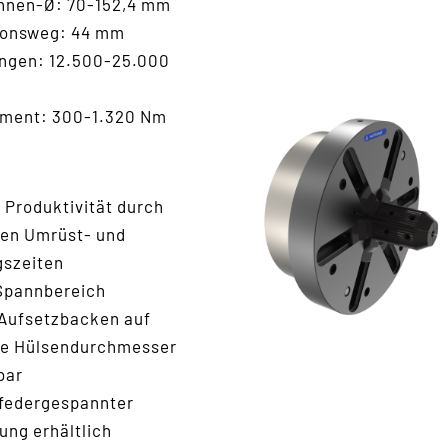
nnen-Ø: 70-152,4 mm
ionsweg: 44 mm
ngen: 12.500-25.000
ment: 300-1.320 Nm
 Produktivität durch
en Umrüst- und
szeiten
Spannbereich
 Aufsetzbacken auf
ge Hülsendurchmesser
bar
 federgespannter
ung erhältlich