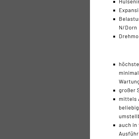
Hülseni
Expans
Belastu
N/Dorn
Drehmo
höchste
minimal
Wartung
großer 
mittels
beliebi
umstell
auch in
Ausführ