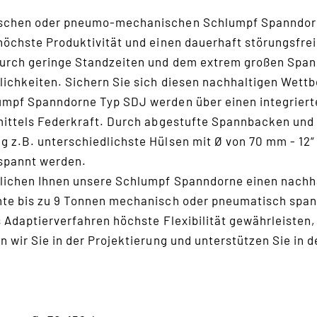
schen oder pneumo-mechanischen Schlumpf Spanndorne
höchste Produktivität und einen dauerhaft störungsfreie
urch geringe Standzeiten und dem extrem großen Spannb
ichkeiten. Sichern Sie sich diesen nachhaltigen Wettb
mpf Spanndorne Typ SDJ werden über einen integrierte
mittels Federkraft. Durch abgestufte Spannbacken und
 z.B. unterschiedlichste Hülsen mit Ø von 70 mm - 12“
spannt werden.
ichen Ihnen unsere Schlumpf Spanndorne einen nachhal
te bis zu 9 Tonnen mechanisch oder pneumatisch span
s Adaptierverfahren höchste Flexibilität gewährleisten
n wir Sie in der Projektierung und unterstützen Sie in 