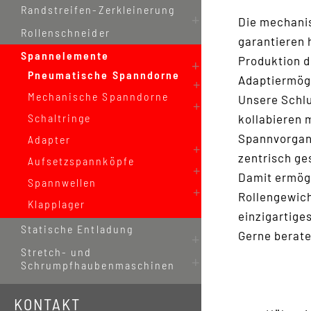
Randstreifen-Zerkleinerung
Die mechani
Rollenschneider
garantieren 
Spannelemente
Produktion d
Pneumatische Spanndorne
Adaptiermögl
Mechanische Spanndorne
Unsere Schlu
Schaltringe
kollabieren 
Spannvorgang
Adapter
zentrisch ge
Aufsetzspannköpfe
Damit ermögl
Spannwellen
Rollengewich
Klapplager
einzigartige
Statische Entladung
Gerne berate
Stretch- und
Schrumpfhaubenmaschinen
KONTAKT