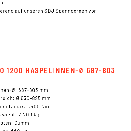
en.
sierend auf unseren SDJ Spanndornen von
30 1200 HASPELINNEN-Ø 687-803
nnen-Ø: 687-803 mm
reich: Ø 630-825 mm
ent: max. 1.400 Nm
ewicht: 2.200 kg
isten: Gummi
 ca. 660 kg