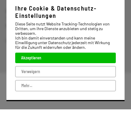
Ihre Cookie & Datenschutz-
Block & Mohr GmbH Industrievertrieb
Einstellungen
Tel. +49 5451 8979-0
Diese Seite nutzt Website Tracking-Technologien von
Fax: +49 5451 8979-79
Dritten, um ihre Dienste anzubieten und stetig zu
verbessern.
Ich bin damit einverstanden und kann meine
info@block-mohr.com
Einwilligung unter Datenschutz jederzeit mit Wirkung
für die Zukunft widerrufen oder ändern.
IMPRESSUM
Akzeptieren
DATENSCHUTZ
Verweigern
Mehr...