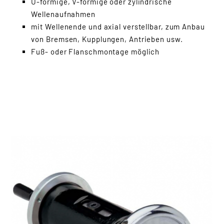
U-förmige, V-förmige oder zylindrische
Hülsenschneider
Wellenaufnahmen
Hülsen-Retter
mit Wellenende und axial verstellbar, zum Anbau
Perforationssysteme
von Bremsen, Kupplungen, Antrieben usw.
Randstreifen-
Fuß- oder Flanschmontage möglich
Zerkleinerung
Rollenschneider
Spannelemente
Pneumatische
Spanndorne
Mechanische
Spanndorne
Schaltringe
Adapter
Aufsetzspannköpfe
Spannwellen
Klapplager