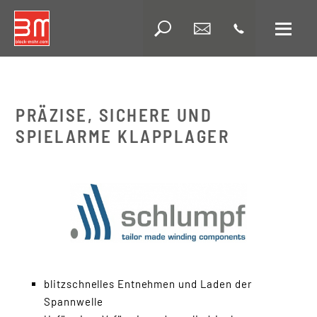
Wa
Suche
PRÄZISE, SICHERE UND
SPIELARME KLAPPLAGER
Automatisierung
Bahnreinigung
Handlingsgeräte
Corona- und Plasma-
blitzschnelles Entnehmen und Laden der
Anlagen
Spannwelle