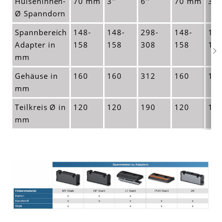
Hülseninnen-
70 mm
3''
6''
70 mm
3''
Ø Spanndorn
Spannbereich
148-
148-
298-
148-
148
Adapter in
158
158
308
158
15
mm
Gehäuse in
160
160
312
160
16
mm
Teilkreis Ø in
120
120
190
120
12
mm