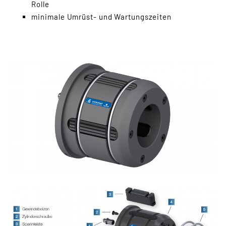
Hülsenschneider
Rolle
minimale Umrüst- und Wartungszeiten
Hülsen-Retter
Perforationssysteme
Randstreifen-
Zerkleinerung
Rollenschneider
Spannelemente
Pneumatische
Spanndorne
Mechanische
Spanndorne
Schaltringe
Adapter
Adapter Standard
SDE
Adapter SDE Sonder
Spanndorne