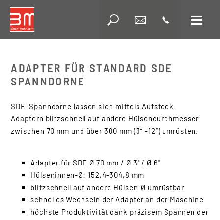
Wa
Suche
ADAPTER FÜR STANDARD SDE
SPANNDORNE
SDE-Spanndorne lassen sich mittels Aufsteck-
Adaptern blitzschnell auf andere Hülsendurchmesser
zwischen 70 mm und über 300 mm (3“ -12“) umrüsten.
Automatisierung
Adapter für SDE Ø 70 mm / Ø 3" / Ø 6"
Bahnreinigung
Hülseninnen-Ø: 152,4-304,8 mm
Handlingsgeräte
blitzschnell auf andere Hülsen-Ø umrüstbar
Corona- und Plasma-
schnelles Wechseln der Adapter an der Maschine
Anlagen
höchste Produktivität dank präzisem Spannen der