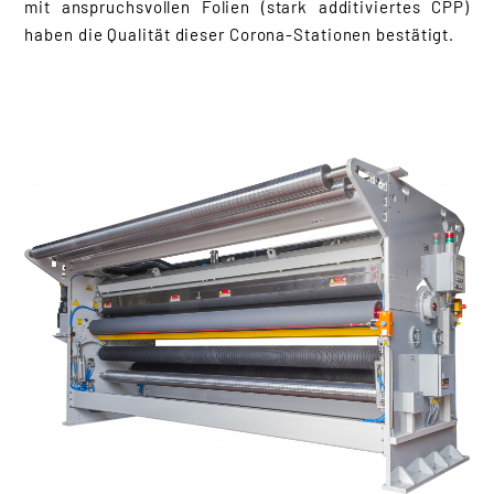
mit anspruchsvollen Folien (stark additiviertes CPP)
Perforationssysteme
haben die Qualität dieser Corona-Stationen bestätigt.
Randstreifen-
Zerkleinerung
Rollenschneider
Spannelemente
Statische Entladung
Stretch- und
Schrumpfhaubenmaschinen