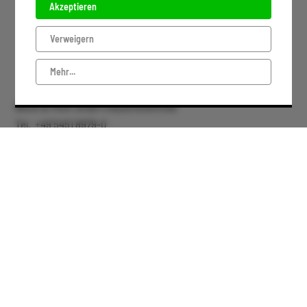
Akzeptieren
Verweigern
Mehr...
Block & Mohr GmbH Industrievertrieb
Tel. +49 5451 8979-0
Fax: +49 5451 8979-79
info@block-mohr.com
IMPRESSUM
DATENSCHUTZ