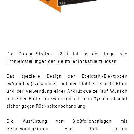
Atmosphärische
Plasma-Anlagen
Corona- und Plasma-
Generatoren
Ozon-Vernichter
Anwendungen
Die Corona-Station U2ER ist in der Lage alle
Blasfolienanlagen
Problemstellungen der Gießfolienindustrie zu lösen.
BOPP-PET Industrie
Convertingindustrie
Das spezielle Design der Edelstahl-Elektroden
Flachfolienindustrie
(wärmefest) zusammen mit der stabilen Konstruktion
Gießfolienindustrie
und der Verwendung einer Andruckwalze (auf Wunsch
Klebebandindustrie
mit einer Breitstreckwalze) macht das System absolut
Kunststoffplattenindustrie
sicher gegen Rückseitenbehandlung.
Die Ausrüstung von Gießfolienanlagen mit
Hülsenschneider
Geschwindigkeiten von 350 m/min
Hülsen-Retter