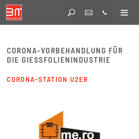
Wa
Suche
CORONA-VORBEHANDLUNG FÜR
DIE GIESSFOLIENINDUSTRIE
CORONA-STATION U2ER
Automatisierung
Bahnreinigung
Handlingsgeräte
Corona- und Plasma-
Anlagen
Corona-Stationen