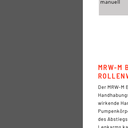
manuell
MRW-M B
ROLLEN
Der MRW-M Be
Handhabungs
wirkende Ha
Pumpenkörpe
des Abstiegs
Lenkarms kan