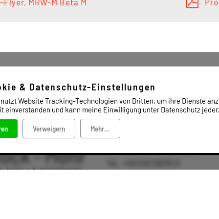
-Flyer, MRW-M Beta M
Pro
okie & Datenschutz-Einstellungen
 nutzt Website Tracking-Technologien von Dritten, um ihre Dienste anz
it einverstanden und kann meine Einwilligung unter Datenschutz jederz
ren
Verweigern
Mehr...
Block & Mohr GmbH Industriever
Tel. +49 5451 8979-0
Fax: +49 5451 8979-79
info@block-mohr.com