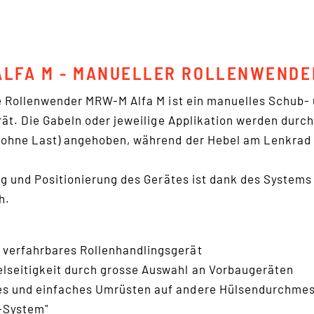
ing
che
ALFA M - MANUELLER ROLLENWENDE
che
 Rollenwender MRW-M Alfa M ist ein manuelles Schub-
ät. Die Gabeln oder jeweilige Applikation werden durch
ohne Last) angehoben, während der Hebel am Lenkrad 
g und Positionierung des Gerätes ist dank des Systems 
h.
 verfahrbares Rollenhandlingsgerät
elseitigkeit durch grosse Auswahl an Vorbaugeräten
es und einfaches Umrüsten auf andere Hülsendurchmes
-System"