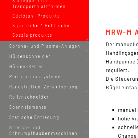
Schlepper und
Vorbauten
Transportplattformen
Rollenhandl
manuelle
Edelstahl-Produkte
Stapler
Kipptische / Hubtische
teilelektris
MRW-M 
Spezialprodukte
Stapler
vollelektris
Der manuelle
Corona- und Plasma-Anlagen
Stapler
Handlingsger
Hülsenschneider
Handpumpe (
Hülsen-Retter
reguliert.
Perforationssysteme
Die Steuerun
Randstreifen-Zerkleinerung
Bügel einfac
Rollenschneider
Spannelemente
manuell
Statische Entladung
hohe Vi
schnell
Stretch- und
Schrumpfhaubenmaschinen
Change