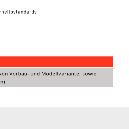
rheitsstandards
von Vorbau- und Modellvariante, sowie
n)