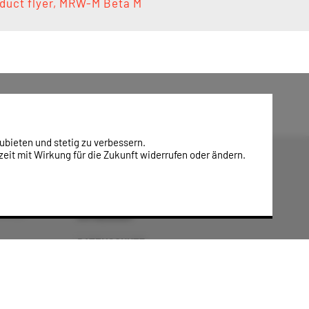
duct flyer, MRW-M Beta M
ubieten und stetig zu verbessern.
eit mit Wirkung für die Zukunft widerrufen oder ändern.
trieb
IMPRESSUM
DATENSCHUTZ