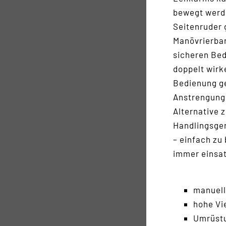
bewegt werde
Seitenruder 
Manövrierbar
sicheren Bed
doppelt wirk
Bedienung ge
Anstrengung 
Alternative z
Handlingsger
– einfach zu
immer einsat
manuell
hohe Vi
Umrüstu