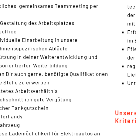
liches, gemeinsames Teammeeting per
tec
der
e Gestaltung des Arbeitsplatzes
mit
office
Erf
ividuelle Einarbeitung in unsere
im 
hmensspezifischen Abläufe
Pfl
ützung in deiner Weiterentwicklung und
der
sorientierten Weiterbildung
reg
en Dir auch gerne, benötigte Qualifikationen
Lie
se Stelle zu erwerben
Unt
stetes Arbeitsverhältnis
chschnittlich gute Vergütung
cher Tankgutschein
Unsere
iterhandy
Kriter
fahrzeug
ose Lademöglichkeit für Elektroautos an