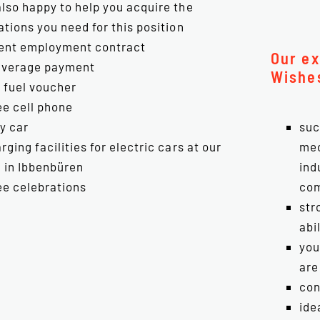
also happy to help you acquire the
ations you need for this position
nt employment contract
Our ex
average payment
Wishe
 fuel voucher
e cell phone
suc
y car
mec
rging facilities for electric cars at our
ind
n in Ibbenbüren
com
e celebrations
str
abi
you
are
con
ide