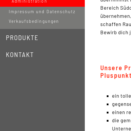
Administration
Bereich Südd
Impressum und Datenschutz
übernehmen, 
Verkaufsbedingungen
schaffen Rau
Bewirb dich 
PRODUKTE
KONTAKT
Unsere Pro
Pluspunk
ein tol
gegense
einen r
die ge
Unterne