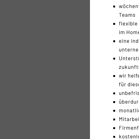
wöchent
Teams
flexibl
im Home
eine ind
unterne
Unterst
zukunft
wir helf
für die
unbefri
überdur
monatli
Mitarbe
Firmen
kostenl