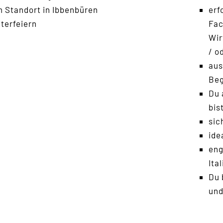
erf
 Standort in Ibbenbüren
Fac
iterfeiern
Wir
/ o
aus
Beg
Du 
bis
sic
ide
eng
Ita
Du 
und