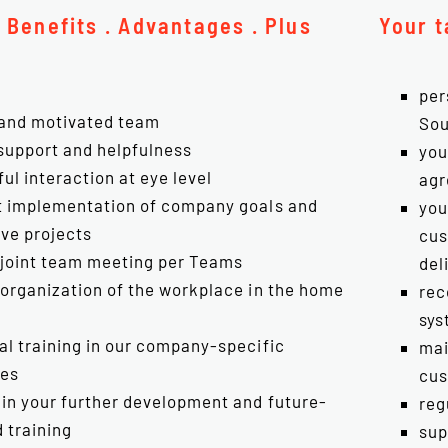
. Benefits . Advantages . Plus
Your t
per
 and motivated team
Sou
support and helpfulness
you
ul interaction at eye level
agr
nt implementation of company goals and
you
ive projects
cus
 joint team meeting per Teams
del
e organization of the workplace in the home
rec
sys
al training in our company-specific
mai
ses
cus
 in your further development and future-
reg
 training
sup