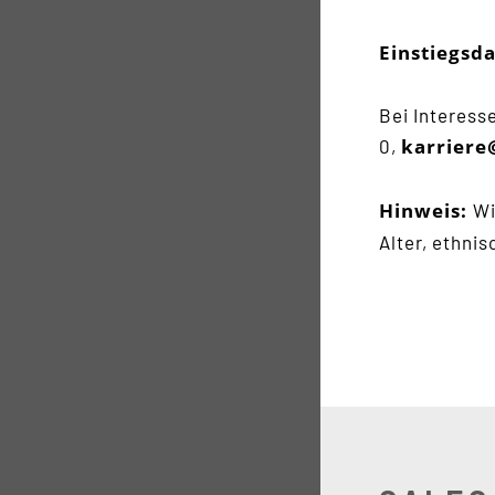
Einstiegsd
Bei Interess
karriere
0,
Hinweis:
Wi
Alter, ethni