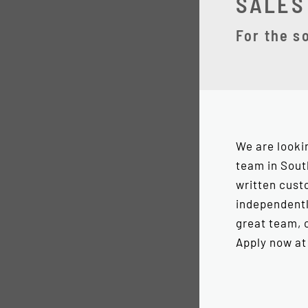
SALES 
For the s
We are lookin
team in Sout
written cust
independently
great team, 
Apply now a