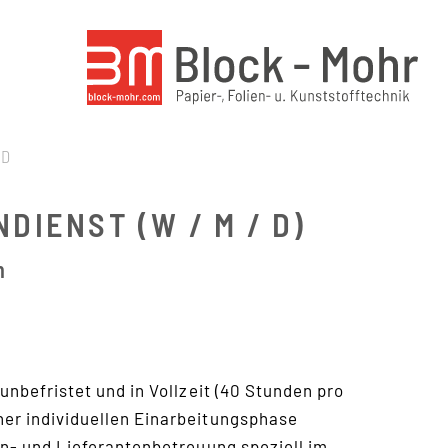
D
IENST (W / M / D)
h
nbefristet und in Vollzeit (40 Stunden pro
er individuellen Einarbeitungsphase
en- und Lieferantenbetreuung speziell im