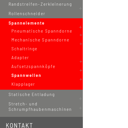
Randstreifen-Zerkleinerung
Rollenschneider
Spannelemente
Pneumatische Spanndorne
Mechanische Spanndorne
Schaltringe
Adapter
Aufsetzspannköpfe
Spannwellen
Klapplager
Statische Entladung
Stretch- und
Schrumpfhaubenmaschinen
KONTAKT