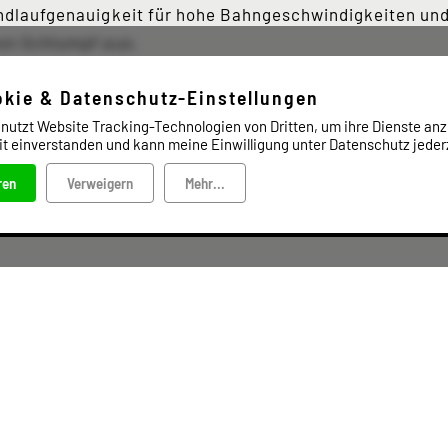
ndlaufgenauigkeit für hohe Bahngeschwindigkeiten und 
on Schlumpf aus.
okie & Datenschutz-Einstellungen
 nutzt Website Tracking-Technologien von Dritten, um ihre Dienste anz
it einverstanden und kann meine Einwilligung unter Datenschutz jederz
fragen!
ren
Verweigern
Mehr...
l können Sie bei uns anfragen.
Broschüre, Spannwellen, Schlumpf
Anfrageformular, Spannwellen